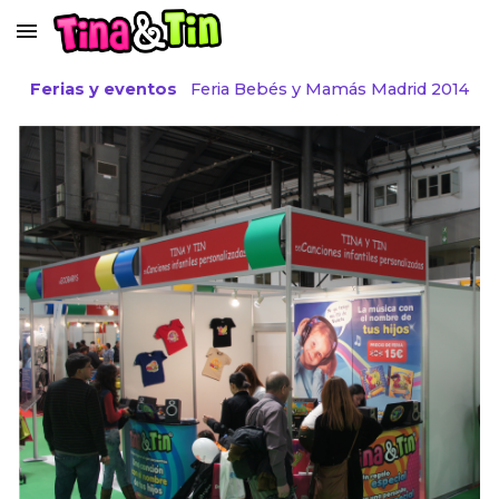
Skip to main content
Skip to navigation
Ferias y eventos
Feria Beb
é
s y Mamás
Madrid 2014