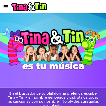
Skip to main content
Skip to navigation
En el buscador de tu plataforma preferida, escribe
Tina y Tin
+
el nombre del pe
que
y disfruta de todas
las canciones con su nombre. No olvides agregarlas
a tu playlist!